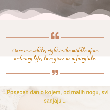
Once in a while, right in the middle of an
ordinary life, love gives us a fairytale.
... Poseban dan o kojem, od malih nogu, svi
sanjaju ...