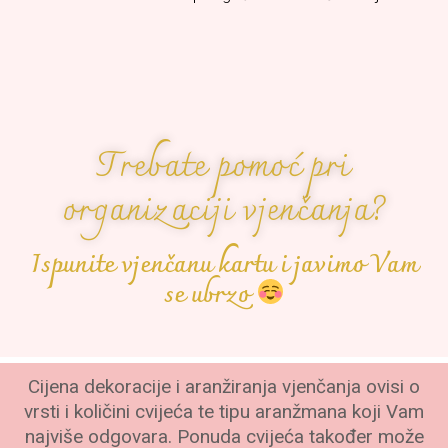
Trebate pomoć pri
organizaciji vjenčanja?
Ispunite vjenčanu kartu i javimo Vam
se ubrzo
Cijena dekoracije i aranžiranja vjenčanja ovisi o
vrsti i količini cvijeća te tipu aranžmana koji Vam
najviše odgovara. Ponuda cvijeća također može